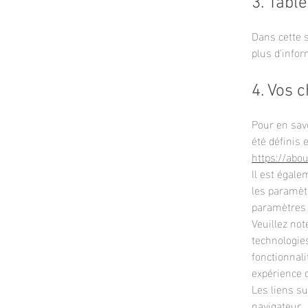
3. Tabl
Dans cette s
plus d'info
4. Vos c
Pour en sav
été définis 
https://abou
Il est égale
les paramèt
paramètres
Veuillez not
technologie
fonctionnali
expérience d
Les liens su
navigateur.