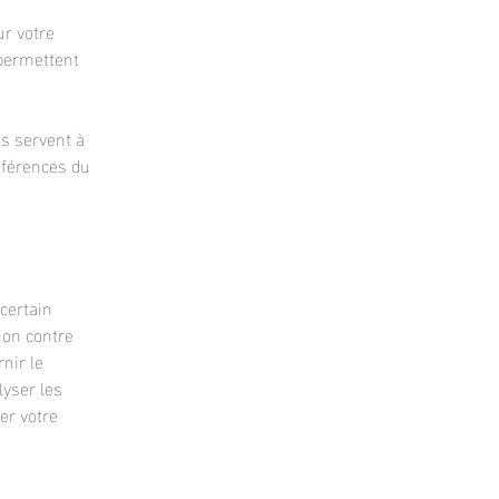
ur votre
 permettent
ls servent à
éférences du
certain
ion contre
rnir le
lyser les
er votre