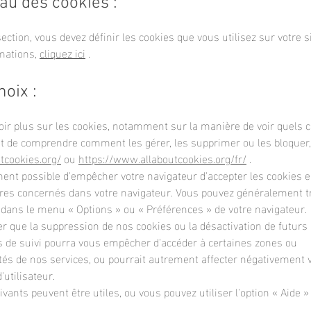
eau des cookies :
ection, vous devez définir les cookies que vous utilisez sur votre s
rmations,
cliquez ici
.
hoix :
oir plus sur les cookies, notamment sur la manière de voir quels 
et de comprendre comment les gérer, les supprimer ou les bloquer, 
tcookies.org/
ou
https://www.allaboutcookies.org/fr/
.
ment possible d'empêcher votre navigateur d'accepter les cookies 
res concernés dans votre navigateur. Vous pouvez généralement t
 dans le menu
«
Options
»
ou
«
Préférences
»
de votre navigateur.
er que la suppression de nos cookies ou la désactivation de futurs
s de suivi pourra vous empêcher d'accéder à certaines zones ou
tés de nos services, ou pourrait autrement affecter négativement 
'utilisateur.
ivants peuvent être utiles, ou vous pouvez utiliser l'option
«
Aide
»