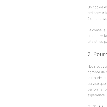
Un cookie es
ordinateur l
à un site we
La chose la 
améliorer l
site et les 
2. Pour
Nous pouvons
nombre de ra
la fraude, et
service que 
performances
expérience u