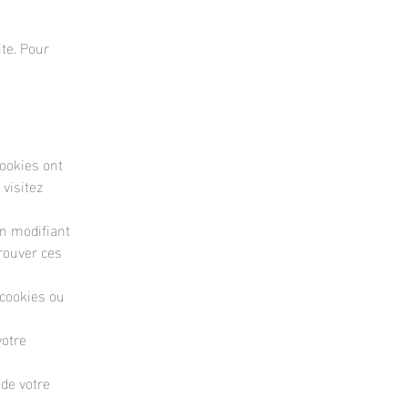
ite. Pour
cookies ont
visitez
en modifiant
rouver ces
 cookies ou
votre
de votre